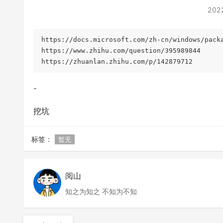
202
https://docs.microsoft.com/zh-cn/windows/packa
https://www.zhihu.com/question/395989844

https://zhuanlan.zhihu.com/p/142879712
-
挖坑
标签：
暂无
阅山
知之为知之 不知为不知