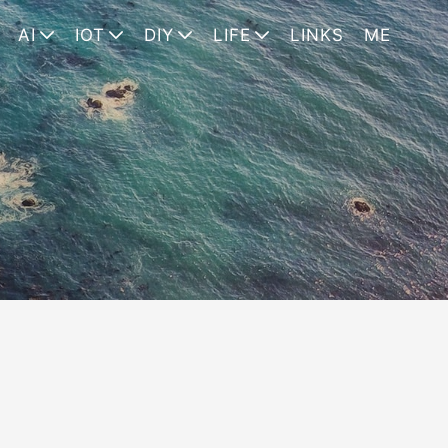
AI
IOT
DIY
LIFE
LINKS
ME