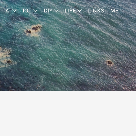
AI
IOT
DIY
LIFE
LINKS
ME