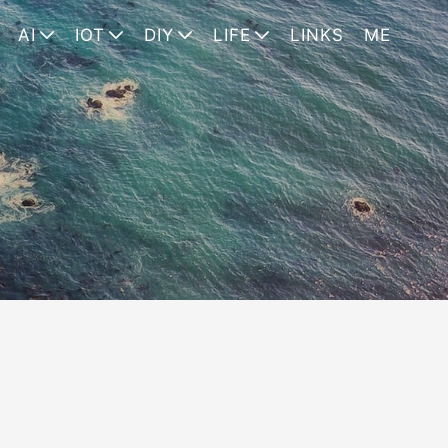
AI
IOT
DIY
LIFE
LINKS
ME