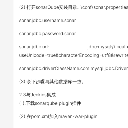
(2).打开sonarQube安装目录...\conf\sonar.prope
sonar.jdbc.username:sonar
sonar.jdbc.password:sonar
sonar.jdbc.url: jdbc:mysql://localhos
useUnicode=true&characterEncoding=utf8&rewrit
sonar.jdbc.driverClassName:com.mysql.jdbc.Driver
(3).余下步骤与其他数据库一致。
2.3与Jenkins集成
(1).下载sonarqube plugin插件
(2).在pom.xml加入maven-war-plugin