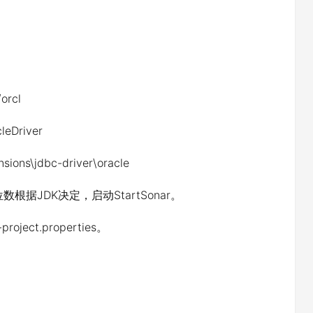
/orcl
cleDriver
ns\jdbc-driver\oracle
数根据JDK决定，启动StartSonar。
ect.properties。