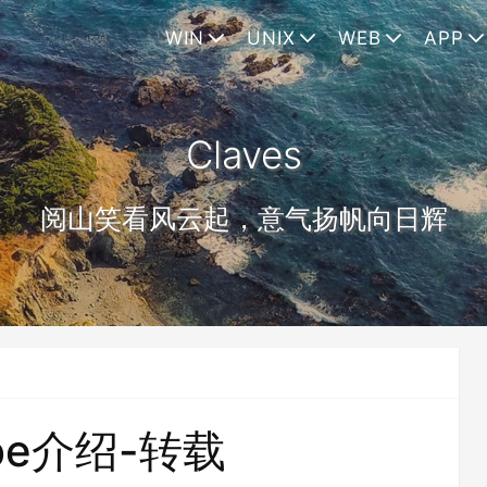
WIN
UNIX
WEB
APP
Claves
阅山笑看风云起，意气扬帆向日辉
ube介绍-转载