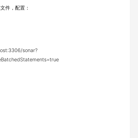
rties文件，配置：
t:3306/sonar?
eBatchedStatements=true