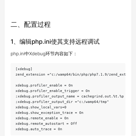
二、配置过程
1、编辑php.ini使其支持远程调试
php.ini中Xdebug环节内容如下：
[xdebug]

zend_extension ="c:/wamp64/bin/php/php7.1.9/zend_ext/php_
xdebug.profiler_enable = On

xdebug.profiler_enable_trigger = On

;xdebug.profiler_output_name = cachegrind.out.%t.%p

;xdebug.profiler_output_dir ="c:/wamp64/tmp"

xdebug.show_local_vars=0

xdebug.show_exception_trace = On

xdebug.remote_enable = On

xdebug.remote_autostart = Off

xdebug.auto_trace = On