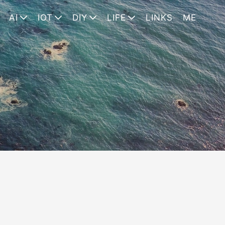
AI
IOT
DIY
LIFE
LINKS
ME