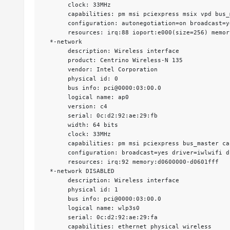
       clock: 33MHz

       capabilities: pm msi pciexpress msix vpd bus_
       configuration: autonegotiation=on broadcast=y
       resources: irq:88 ioport:e000(size=256) memor
  *-network

       description: Wireless interface

       product: Centrino Wireless-N 135

       vendor: Intel Corporation

       physical id: 0

       bus info: pci@0000:03:00.0

       logical name: ap0

       version: c4

       serial: 0c:d2:92:ae:29:fb

       width: 64 bits

       clock: 33MHz

       capabilities: pm msi pciexpress bus_master ca
       configuration: broadcast=yes driver=iwlwifi d
       resources: irq:92 memory:d0600000-d0601fff

  *-network DISABLED

       description: Wireless interface

       physical id: 1

       bus info: pci@0000:03:00.0

       logical name: wlp3s0

       serial: 0c:d2:92:ae:29:fa

       capabilities: ethernet physical wireless
