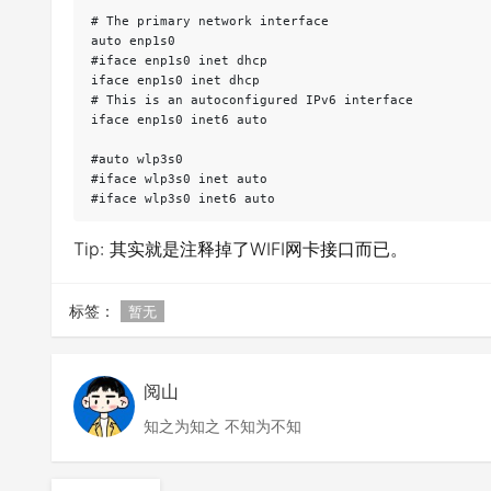
# The primary network interface

auto enp1s0

#iface enp1s0 inet dhcp

iface enp1s0 inet dhcp

# This is an autoconfigured IPv6 interface

iface enp1s0 inet6 auto

#auto wlp3s0

#iface wlp3s0 inet auto

Tip: 其实就是注释掉了WIFI网卡接口而已。
标签：
暂无
阅山
知之为知之 不知为不知