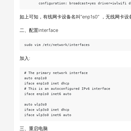
如上可知，有线网卡设备名叫“enp1s0” ，无线网卡设备名
二、配置interface
sudo vim /etc/network/interfaces
加入:
# The primary network interface

auto enp1s0

iface enp1s0 inet dhcp

# This is an autoconfigured IPv6 interface

iface enp1s0 inet6 auto

auto wlp3s0

iface wlp3s0 inet dhcp

三、重启电脑