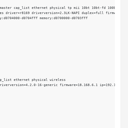
master cap_list ethernet physical tp mii 10bt 10bt-fd 100bt 100b
es driver=r8169 driverversion=2.3LK-NAPI duplex=full firmware=rt
y:d0704000-d0704fff memory:d0700000-d0703fff

p_list ethernet physical wireless

riverversion=4.2.0-16-generic firmware=18.168.6.1 ip=192.168.12.