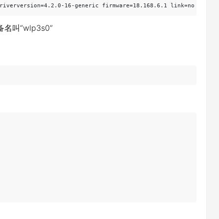
叫“wlp3s0”