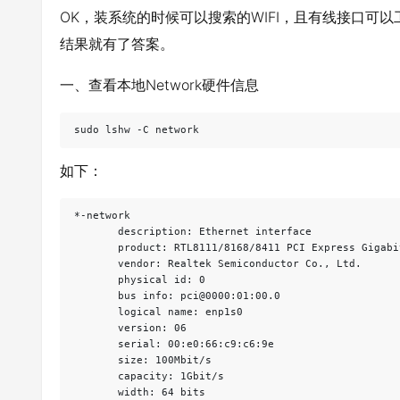
OK，装系统的时候可以搜索的WIFI，且有线接口可
结果就有了答案。
一、查看本地Network硬件信息
sudo lshw -C network
如下：
*-network               

       description: Ethernet interface

       product: RTL8111/8168/8411 PCI Express Gigabi
       vendor: Realtek Semiconductor Co., Ltd.

       physical id: 0

       bus info: pci@0000:01:00.0

       logical name: enp1s0

       version: 06

       serial: 00:e0:66:c9:c6:9e

       size: 100Mbit/s

       capacity: 1Gbit/s

       width: 64 bits
