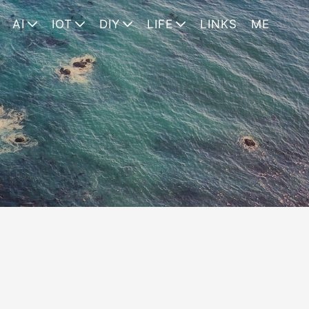
AI
IOT
DIY
LIFE
LINKS
ME